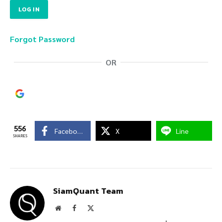
Forgot Password
OR
Continue with
Google
556
Facebook
X
Line
SHARES
SiamQuant Team
Website
Facebook
X
(Twitter)