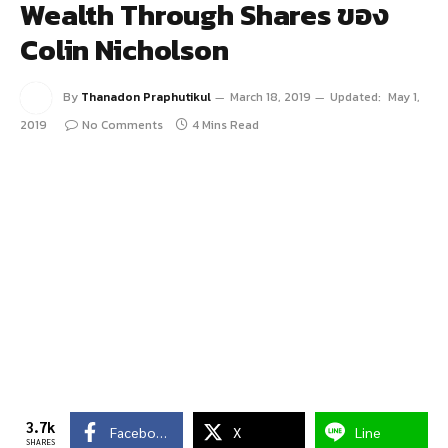
Wealth Through Shares ของ
Colin Nicholson
By
Thanadon Praphutikul
March 18, 2019
Updated:
May 1,
2019
No Comments
4 Mins Read
3.7k
Facebook
X
Line
SHARES