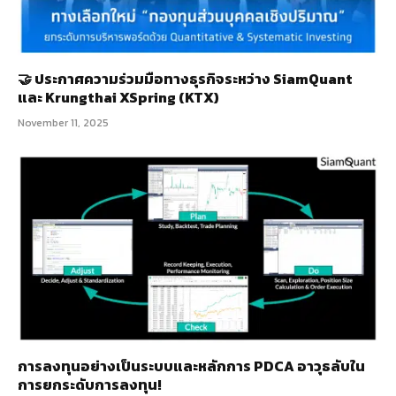
🤝 ประกาศความร่วมมือทางธุรกิจระหว่าง SiamQuant
และ Krungthai XSpring (KTX)
November 11, 2025
การลงทุนอย่างเป็นระบบและหลักการ PDCA อาวุธลับใน
การยกระดับการลงทุน!