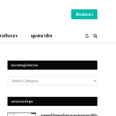
ติดต่อเรา
่ยวกับเรา
มุมสมาชิก
หมวดหมู่บทความ
หมวด
หมู่
บทความ
บทความล่าสุด
กลยุทธ์​จัดพอร์ตการลงทุนอมตะนิรัน