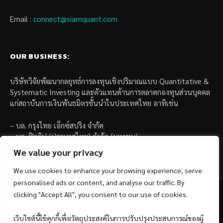
Email :
connect@siamquant.com
OUR BUSINESS:
บริษัทวิจัยพัฒนากลยุทธ์การลงทุนเชิงปริมาณแบบ Quantitative &
Systematic Investing และตัวแทนด้านการตลาดกองทุนส่วนบุคคล
แก่สถาบันการเงินพันธมิตรชั้นนำในประเทศไทย อาทิเช่น
– บล. กรุงไทย เอ็กซ์สปริง จำกัด
– บล. ฟิลลิป (ประเทศไทย) จำกัด (มหาชน)
– บล. บียอนด์ จำกัด (มหาชน)
We value your privacy
We use cookies to enhance your browsing experience, serve
personalised ads or content, and analyse our traffic. By
clicking "Accept All", you consent to our use of cookies.
เว็บไซต์นี้ใช้คุกกี้เพื่อวัตถุประสงค์ในการปรับปรุงประสบการณ์ของผู้
Facebook
YouTube