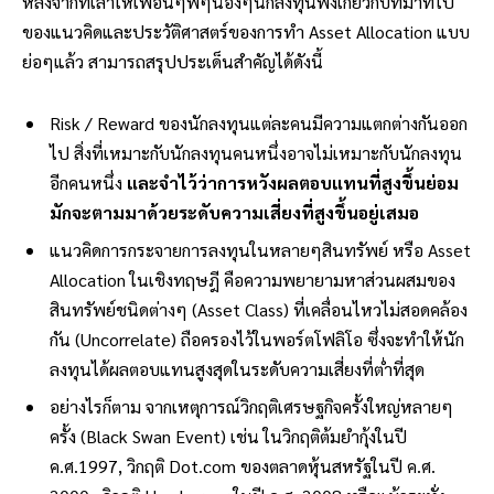
หลังจากที่เล่าให้เพื่อนๆพี่ๆน้องๆนักลงทุนฟังเกี่ยวกับที่มาที่ไป
ของแนวคิดและประวัติศาสตร์ของการทำ Asset Allocation แบบ
ย่อๆแล้ว สามารถสรุปประเด็นสำคัญได้ดังนี้
Risk / Reward ของนักลงทุนแต่ละคนมีความแตกต่างกันออก
ไป สิ่งที่เหมาะกับนักลงทุนคนหนึ่งอาจไม่เหมาะกับนักลงทุน
อีกคนหนึ่ง
และจำไว้ว่าการหวังผลตอบแทนที่สูงขึ้นย่อม
มักจะตามมาด้วยระดับความเสี่ยงที่สูงขึ้นอยู่เสมอ
แนวคิดการกระจายการลงทุนในหลายๆสินทรัพย์ หรือ Asset
Allocation ในเชิงทฤษฎี คือความพยายามหาส่วนผสมของ
สินทรัพย์ชนิดต่างๆ (Asset Class) ที่เคลื่อนไหวไม่สอดคล้อง
กัน (Uncorrelate) ถือครองไว้ในพอร์ตโฟลิโอ ซึ่งจะทำให้นัก
ลงทุนได้ผลตอบแทนสูงสุดในระดับความเสี่ยงที่ต่ำที่สุด
อย่างไรก็ตาม จากเหตุการณ์วิกฤติเศรษฐกิจครั้งใหญ่หลายๆ
ครั้ง (Black Swan Event) เช่น ในวิกฤติต้มยำกุ้งในปี
ค.ศ.
1997, วิกฤติ Dot.com ของตลาดหุ้นสหรัฐในปี
ค.ศ.