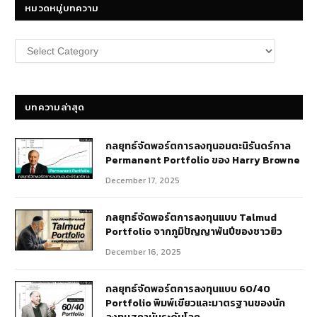
หมวดหมู่บทความ
หมวด
หมู่
บทความ
บทความล่าสุด
กลยุทธ์​จัดพอร์ตการลงทุนอมตะนิรันดร์กาล
Permanent Portfolio ของ Harry Browne
December 17, 2025
กลยุทธ์จัดพอร์ตการลงทุนแบบ Talmud
Portfolio จากภูมิปัญญาพันปีของชาวยิว
December 16, 2025
กลยุทธ์จัดพอร์ตการลงทุนแบบ 60/40
Portfolio พิมพ์เขียวและมาตรฐานของนัก