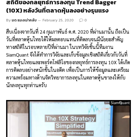
สถิติของกลยุทธ์การลงทุน Trend Bagger
(10X) หลังวันที่ตลาดหุ้นลงอย่างรุนแรง
By
มด แมงเม่าคลับ
February 25, 2020
0
สืบเนื่องจากวันที่ 24 กุมภาพันธ์ ค.ศ. 2020 ที่ผ่านมานั้น ถือเป็น
วันที่ตลาดหุ้นไทยได้ให้ผลตอบแทนที่ติดลบจนมีนัยยะสำคัญ
ทางสถิติในรอบหลายปีที่ผ่านมา ในบทวิจัยชิ้นนี้ทีมงาน
SiamQuant จึงได้ทำการวิจัยและเก็บข้อมูลเชิงสถิติเกี่ยวกับวันที่
ตลาดหุ้นไทยและพอร์ตโฟลิโอของกลยุทธ์การลงทุน 10X ได้เกิด
การติดลบอย่างหนักขึ้นในอดีต เพื่อเป็นการให้ข้อมูลและเตรียม
ความพร้อมทางด้านจิตวิทยาการลงทุนในตลาดหุ้นขาลงให้กับ
นักลงทุนทุกท่านครับ