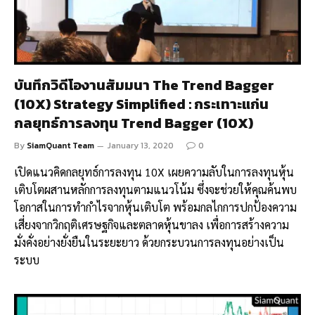
บันทึกวิดีโองานสัมมนา The Trend Bagger
(10X) Strategy Simplified : กระเทาะแก่น
กลยุทธ์การลงทุน Trend Bagger (10X)
By
SiamQuant Team
January 13, 2020
0
เปิดแนวคิดกลยุทธ์การลงทุน 10X เผยความลับในการลงทุนหุ้น
เติบโตผสานหลักการลงทุนตามแนวโน้ม ซึ่งจะช่วยให้คุณค้นพบ
โอกาสในการทำกำไรจากหุ้นเติบโต พร้อมกลไกการปกป้องความ
เสี่ยงจากวิกฤติเศรษฐกิจและตลาดหุ้นขาลง เพื่อการสร้างความ
มั่งคั่งอย่างยั่งยืนในระยะยาว ด้วยกระบวนการลงทุนอย่างเป็น
ระบบ