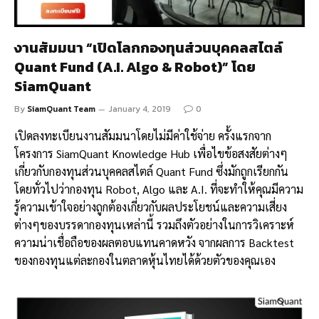
งานสัมมนา “เปิดโลกกองทุนส่วนบุคคลสไตล์
Quant Fund (A.I. Algo & Robot)” โดย
SiamQuant
By
SiamQuant Team
January 4, 2019
0
เปิดลงทะเบียนงานสัมมนาโดยไม่มีค่าใช้จ่าย ครั้งแรกจาก
โครงการ SiamQuant Knowledge Hub เพื่อไขข้อสงสัยต่างๆ
เกี่ยวกับกองทุนส่วนบุคคลสไตล์ Quant Fund ซึ่งมักถูกเรียกกัน
โดยทั่วไปว่ากองทุน Robot, Algo และ A.I. ที่จะทำให้คุณมีความ
รู้ความเข้าใจอย่างถูกต้องเกี่ยวกับผลประโยชน์และความเสี่ยง
ต่างๆของบรรดากองทุนเหล่านี้ รวมถึงตัวอย่างในการวิเคราะห์
ความน่าเชื่อถือของผลตอบแทนคาดหวัง จากผลการ Backtest
ของกองทุนแต่ละกองในตลาดหุ้นไทยได้ด้วยตัวของคุณเอง