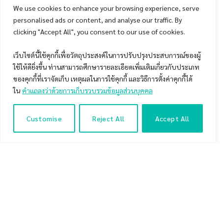
We use cookies to enhance your browsing experience, serve
Forgot Password
personalised ads or content, and analyse our traffic. By
clicking "Accept All", you consent to our use of cookies.
แมงเม่าทอล์ก 2019 : ปิดประตูเจ๊งเร่งกำไรด้วย Money & Risk
เว็บไซต์นี้ใช้คุกกี้เพื่อวัตถุประสงค์ในการปรับปรุงประสบการณ์ของผู้
Management งานสัมมนาเดี่ยวใหญ่ครั้งแรกในรอบ 4 ปีของพี่
ใช้ให้ดียิ่งขึ้น ท่านสามารถศึกษารายละเอียดเพิ่มเติมเกี่ยวกับประเภท
มดแม่งเม่าคลับ ที่จะมาแชร์องค์ความรู้เรื่อง Money & Risk
ของคุกกี้ที่เราจัดเก็บ เหตุผลในการใช้คุกกี้ และวิธีการตั้งค่าคุกกี้ได้
Management ซึ่งถือเป็นส่วนประกอบสำคัญในการลงทุนที่นัก
ใน
คำแถลงว่าด้วยการเก็บรวบรวมข้อมูลส่วนบุคคล
ลงทุนไทยมักมองข้ามไป
Customise
Reject All
Accept All
โดย Highlight ที่คุณจะได้รับในงานสัมมนานี้ คือการได้เรียนรู้
และเข้าใจถึง Money Management และ Risk Management
Model รวมกันกว่า 10+ รูปแบบและผลการทดสอบ Backtest
ผลกระทบและประสิทธิภาพของแต่ละ Model ซึ่งถือว่าเป็นสิ่งที่
ไม่เคยมีใครทำมาก่อนในประเทศไทย
Table of Contents