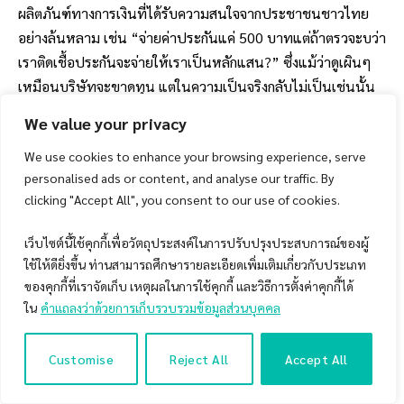
ผลิตภันฑ์ทางการเงินที่ได้รับความสนใจจากประชาชนชาวไทย
อย่างล้นหลาม เช่น “จ่ายค่าประกันแค่ 500 บาทแต่ถ้าตรวจะบว่า
เราติดเชื้อประกันจะจ่ายให้เราเป็นหลักแสน?” ซึ่งแม้ว่าดูเผินๆ
เหมือนบริษัทจะขาดทุน แต่ในความเป็นจริงกลับไม่เป็นเช่นนั้น
เพราะบริษัทมีความได้เปรียบบางอย่าง!!
We value your privacy
โดยบทความในวันนี้ผมจะมาเล่าให้เพื่อนๆฟังถึง “ความเหมือนที่
We use cookies to enhance your browsing experience, serve
personalised ads or content, and analyse our traffic. By
แตกต่าง” ของแนวคิดการลงทุนอย่างเป็นระบบ และธุรกิจประกัน
clicking "Accept All", you consent to our use of cookies.
ภัย ซึ่งผมหวังว่าข้อสังเกตนี้จะช่วยให้ผู้ที่สนใจเริ่มต้นลงทุนอย่าง
เป็นระบบได้เข้าใจและพัฒนาทัศนะคติที่จะทำให้ประสบความ
เว็บไซต์นี้ใช้คุกกี้เพื่อวัตถุประสงค์ในการปรับปรุงประสบการณ์ของผู้
สำเร็จในแนวทางการลงทุนอย่างเป็นระบบครับ
ใช้ให้ดียิ่งขึ้น ท่านสามารถศึกษารายละเอียดเพิ่มเติมเกี่ยวกับประเภท
ของคุกกี้ที่เราจัดเก็บ เหตุผลในการใช้คุกกี้ และวิธีการตั้งค่าคุกกี้ได้
Disclaimer :
บทความนี้ผู้เขียนต้องการอธิบายให้ผู้อ่านได้เห็น
ใน
คำแถลงว่าด้วยการเก็บรวบรวมข้อมูลส่วนบุคคล
ภาพของวิเคราะห์การลงทุนที่พิจารณาความเป็นไปได้ทางสถิติ
(Probability) ผ่านการยกตัวอย่างผลิตภัณฑ์ของบริษัทประกัน
Customise
Reject All
Accept All
โดยไม่ได้มีเจตนาที่จะชี้นำหรือชักชวนให้ผู้อ่านซื้อผลิตภัณฑ์ประ
กันใดๆ