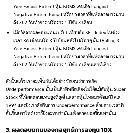
Year Excess Return) หุ้น BDMS เคยเกิด Longest
Negative Return Period หรือช่วงเวลาที่แพ้ตลาดยาวนาน
ถึง 302 วันทำการ หรือราว 1 ปีกับ 3 เดือน
เมื่อวัดจากผลตอบแทนเปรียบเทียบกับ SET Index ในช่วง
เวลา 36 เดือนหรือ 3 ปี ย้อนหลังไปเรื่อยๆนั้น (Rolling 3
Year Excess Return) หุ้น BDMS เคยเกิด Longest
Negative Return Period หรือช่วงเวลาที่แพ้ตลาดยาวนาน
ถึง 302 วันทำการ หรือราว 1 ปีกับ 7 เดือนเลยทีเดียว
ดังนั้นแล้ว เราจะเห็นกันได้อย่างชัดเจนว่าการเกิด
Underperformance นั้นเป็นสิ่งที่หลีกเลี่ยงไม่ได้แม้กับหุ้น Super
Stock ที่ให้ผลตอบแทนสูงที่สุดในตลาดหุ้นไทยมาตั้งแต่ปี ค.ศ.
1997 และยิ่งเราตัดสินการ Underperformance ด้วยคาบเวลาที่
สั้นขึ้นเท่าไหร่ เราก็ยิ่งจะพบว่ามันแพ้ตลาดบ่อยขึ้นเท่านั้น!
3. ผลตอบแทนของกลยุทธ์การลงทุน 10X