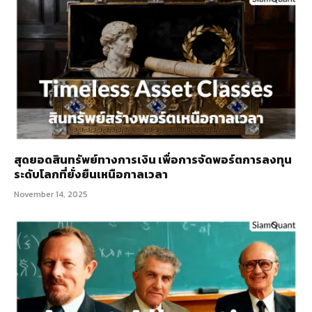
สุดยอดสินทรัพย์ทางการเงิน เพื่อการจัดพอร์ตการลงทุน
ระดับโลกที่ยั่งยืนเหนือกาลเวลา
November 14, 2025