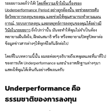
ระยะยาวเลยก็ว่าได้!
โดยที่ความเข้าใจในเรื่องของ
Upderperformance Period อย่างถูกต้องนั้น จะช่วยยกระดับ
จิตวิทยาการลงทุนของคุณ และช่วยให้คุณสามารถทำตามแผน
การณ์, ระบบการลงทุน และกลยุทธ์การลงทุนของคุณได้อย่างมี
วินัยในระยะยาว
ยิ่งไปกว่านั้น มันจะทำให้คุณไม่จำเป็นต้อง
พยายามฝืนจิตใจ, ฝีกฝนสมาธิ หรือ หรือพยายามปิดหูปิดตาต่อ
ข้อมูลข่าวสารต่างๆให้ทุกข์ใจกันอีกต่อไป
โดยที่ในบทความนี้นั้น ผมจะค่อยๆอธิบายถึงเหตุผลและที่มาที่ไป
ของการเกิด Underperformance และนำเอาหลักฐานต่างๆมา
แสดงให้คุณได้เห็นกันอย่างชัดเจนครับ
Underperformance คือ
ธรรมชาติของการลงทุน