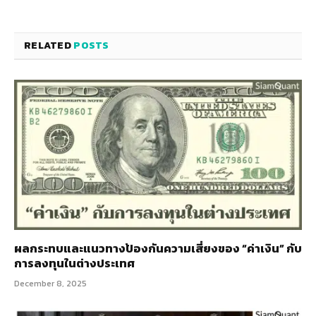
RELATED
POSTS
ผลกระทบและแนวทางป้องกันความเสี่ยงของ “ค่าเงิน” กับ
การลงทุนในต่างประเทศ
December 8, 2025