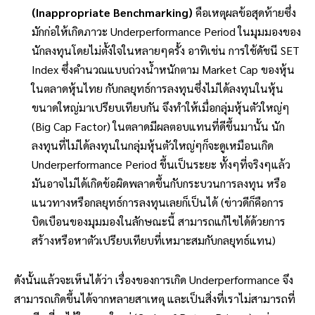
(Inappropriate Benchmarking)
คือเหตุผลข้อสุดท้ายซึ่ง
มักก่อให้เกิดภาวะ Underperformance Period ในมุมมองของ
นักลงทุนโดยไม่ตั้งใจในหลายๆครั้ง อาทิเช่น การใช้ดัชนี SET
Index ซึ่งคำนวณแบบถ่วงน้ำหนักตาม Market Cap ของหุ้น
ในตลาดหุ้นไทย กับกลยุทธ์การลงทุนซึ่งไม่ได้ลงทุนในหุ้น
ขนาดใหญ่มาเปรียบเทียบกัน จึงทำให้เมื่อกลุ่มหุ้นตัวใหญ่ๆ
(Big Cap Factor) ในตลาดมีผลตอบแทนที่ดีขึ้นมานั้น นัก
ลงทุนที่ไม่ได้ลงทุนในกลุ่มหุ้นตัวใหญ่ๆก็จะดูเหมือนเกิด
Underperformance Period ขึ้นเป็นระยะ ทั้งๆที่จริงๆแล้ว
มันอาจไม่ได้เกิดข้อผิดพลาดขึ้นกับกระบวนการลงทุน หรือ
แนวทางหรือกลยุทธ์การลงทุนเลยก็เป็นได้ (ข่าวดีก็คือการ
บิดเบือนของมุมมองในลักษณะนี้ สามารถแก้ไขได้ด้วยการ
สร้างหรือหาตัวเปรียบเทียบที่เหมาะสมกับกลยุทธ์แทน)
ดังนั้นแล้วจะเห็นได้ว่า เรื่องของการเกิด Underperformance จึง
สามารถเกิดขึ้นได้จากหลายสาเหตุ และเป็นสิ่งที่เราไม่สามารถที่