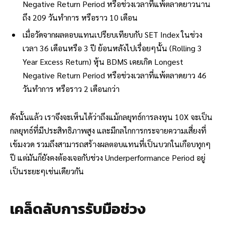
Negative Return Period หรือช่วงเวลาที่แพ้ตลาดยาวนาน
ถึง 209 วันทำการ หรือราว 10 เดือน
เมื่อวัดจากผลตอบแทนเปรียบเทียบกับ SET Index ในช่วง
เวลา 36 เดือนหรือ 3 ปี ย้อนหลังไปเรื่อยๆนั้น (Rolling 3
Year Excess Return) หุ้น BDMS เคยเกิด Longest
Negative Return Period หรือช่วงเวลาที่แพ้ตลาดยาว 46
วันทำการ หรือราว 2 เดือนกว่า
ดังนั้นแล้ว เราจึงจะเห็นได้ว่าถึงแม้กลยุทธ์การลงทุน 10X จะเป็น
กลยุทธ์ที่มีประสิทธิภาพสูง และมีกลไกการกระจายความเสี่ยงที่
เข้มงวด รวมถึงสามารถสร้างผลตอบแทนที่เป็นบวกในเกือบทุกๆ
ปี แต่มันก็ยังคงต้องเจอกับช่วง Underperformance Period อยู่
เป็นระยะๆเช่นเดียวกัน
เคล็ดลับการรับมือช่วง