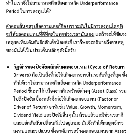
ทำไมเราจึงไม่สามารถหลีกเลี่ยงการเกิด Underperformance
Period ในการลงทุนได้?
คำตอบสั้นๆสรุปใจความเลยก็คือ เพราะมันไม่มีการลงทุนใดๆที่
จะให้ผลตอบแทนที่ดีที่สุดในทุกช่วงเวลานั่นเอง!
แต่ถ้าจะให้ชีแจง
เหตุผลเพิ่มเติมกันอีกสักเล็กน้อยล่ะก็ เราก็พอจะอธิบายถึงสาเหตุ
ของมันได้เป็นประเด็นหลักๆดังนี้ครับ
วัฏจักรของปัจจัยผลักดันผลตอบแทน (Cycle of Return
Drivers)
ถือเป็นสิ่งที่ก่อให้เกิดผลกระทบในระดับที่สูงที่สุด ซึ่ง
ทำให้เราไม่สามารถหลีกเลี่ยงการเกิด Underperformance
Period ขึ้นมาได้ เนื่องจากสินทรัพย์ต่างๆ (Asset Class) รวม
ไปถึงปัจจัยเบื้องหลังซึ่งก่อให้เกิดผลตอบแทน (Factor or
Driver of Return) อาทิเช่น Value, Growth, Momentum,
Dividend Yield และปัจจัยอื่นๆนั้น ล้วนแล้วแต่มีช่วงเวลาดี
และแย่สลับสับเปลี่ยนกันไปอยู่เสมอ มันจึงทำให้กลยุทธ์การ
ลงทุนแต่ละรูปแบบ ซึ่งอาศัยการสร้างผลตอบแทนจาก Asset