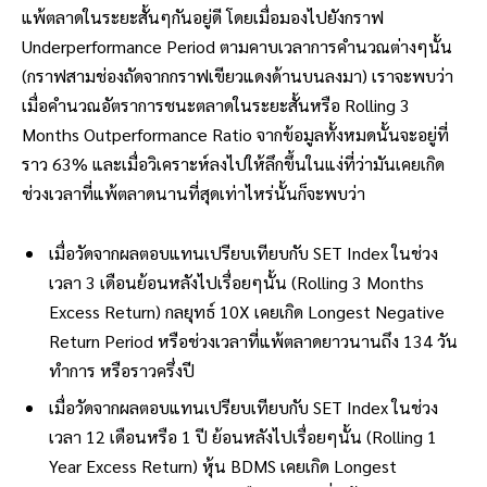
แพ้ตลาดในระยะสั้นๆกันอยู่ดี โดยเมื่อมองไปยังกราฟ
Underperformance Period ตามคาบเวลาการคำนวณต่างๆนั้น
(กราฟสามช่องถัดจากกราฟเขียวแดงด้านบนลงมา) เราจะพบว่า
เมื่อคำนวณอัตราการชนะตลาดในระยะสั้นหรือ Rolling 3
Months Outperformance Ratio จากข้อมูลทั้งหมดนั้นจะอยู่ที่
ราว 63% และเมื่อวิเคราะห์ลงไปให้ลึกขึ้นในแง่ที่ว่ามันเคยเกิด
ช่วงเวลาที่แพ้ตลาดนานที่สุดเท่าไหร่นั้นก็จะพบว่า
เมื่อวัดจากผลตอบแทนเปรียบเทียบกับ SET Index ในช่วง
เวลา 3 เดือนย้อนหลังไปเรื่อยๆนั้น (Rolling 3 Months
Excess Return) กลยุทธ์ 10X เคยเกิด Longest Negative
Return Period หรือช่วงเวลาที่แพ้ตลาดยาวนานถึง 134 วัน
ทำการ หรือราวครึ่งปี
เมื่อวัดจากผลตอบแทนเปรียบเทียบกับ SET Index ในช่วง
เวลา 12 เดือนหรือ 1 ปี ย้อนหลังไปเรื่อยๆนั้น (Rolling 1
Year Excess Return) หุ้น BDMS เคยเกิด Longest