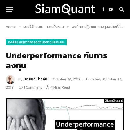
Facebook
YouTube
Home
งานวิจัยและบทความทั้งหมด
องค์ความรู้จากการลงทุนอย่างเป็นระบบ
»
»
องค์ความรู้จากการลงทุนอย่างเป็นระบบ
Underperformance กับการ
ลงทุน
By
มด แมงเม่าคลับ
October 24, 2019
Updated:
October 24,
2019
1 Comment
4 Mins Read