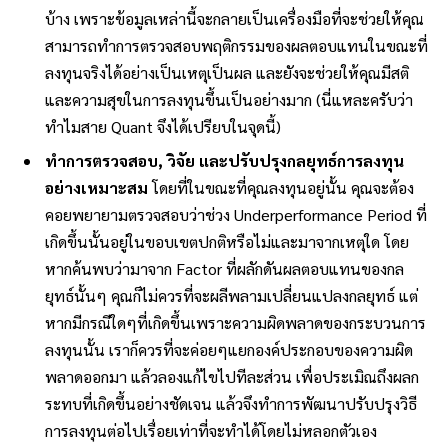
บ้าง เพราะข้อมูลเหล่านี้จะกลายเป็นเครื่องมือที่จะช่วยให้คุณ
สามารถทำการตรวจสอบพฤติกรรมของผลตอบแทนในขณะที่
ลงทุนจริงได้อย่างเป็นเหตุเป็นผล และยังจะช่วยให้คุณมีสติ
และความสุขในการลงทุนขึ้นเป็นอย่างมาก (นี่แหละครับว่า
ทำไมสาย Quant จึงได้เปรียบในจุดนี้)
ทำการตรวจสอบ, วิจัย และปรับปรุงกลยุทธ์การลงทุน
อย่างเหมาะสม
โดยที่ในขณะที่คุณลงทุนอยู่นั้น คุณจะต้อง
คอยพยายามตรวจสอบว่าช่วง Underperformance Period ที่
เกิดขึ้นนั้นอยู่ในขอบเขตปกติหรือไม่และมาจากเหตุใด โดย
หากค้นพบว่ามาจาก Factor ที่ผลักดันผลตอบแทนของกล
ยุทธ์นั้นๆ คุณก็ไม่ควรที่จะผลีพลามเปลี่ยนแปลงกลยุทธ์ แต่
หากมีกรณีใดๆที่เกิดขึ้นเพราะความผิดพลาดของกระบวนการ
ลงทุนนั้น เราก็ควรที่จะค่อยๆแยกองค์ประกอบของความผิด
พลาดออกมา แล้วลองแก้ไขไปทีละส่วน เพื่อประเมิณถึงผลก
ระทบที่เกิดขึ้นอย่างชัดเจน แล้วจึงทำการพัฒนาปรับปรุงวิธี
การลงทุนต่อไปเรื่อยเท่าที่จะทำได้โดยไม่หลอกตัวเอง