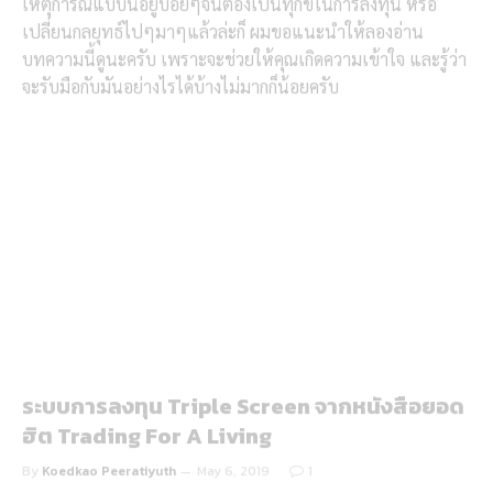
เปลี่ยนกลยุทธ์ไปๆมาๆแล้วล่ะก็ ผมขอแนะนำให้ลองอ่าน
บทความนี้ดูนะครับ เพราะจะช่วยให้คุณเกิดความเข้าใจ และรู้ว่า
จะรับมือกับมันอย่างไรได้บ้างไม่มากก็น้อยครับ
ระบบการลงทุน Triple Screen จากหนังสือยอด
ฮิต Trading For A Living
By
Koedkao Peeratiyuth
May 6, 2019
1