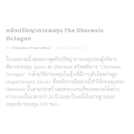
หลักปรัชญาการลงทุน The Oberweis
Octagon
By
Thanadon Praphutikul
April 24, 2019
1
ในบทความนี้ ผมจะมาพูดถึงปรัชญาการลงทุนของผู้บริหาร
จัดการกองทุน James W. Oberweis หรือหลักการ “Oberweis
Octagon” ว่าด้วยวิธีการลงทุนในหุ้นที่มีการเติบโตอย่างสูง
(Rapid Growth Stock) ซึ่งหลักการดังกล่าวนี้ทำให้กองทุนของ
Oberweis นั้นสามารถสร้างผลตอบแทนที่ชนะตลาดได้อย่าง
ยาวนานเป็นเวลากว่า 20 ปี (และเป็นหนึ่งในรากฐานของ
กลยุทธ์การลงทุน 10X ของ…