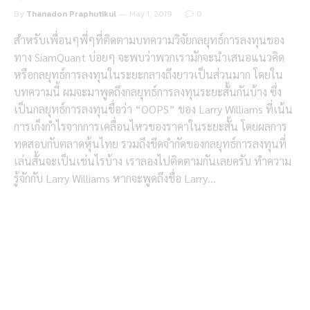
By
Thanadon Praphutikul
May 1, 2019
0
สำหรับเพื่อนๆพี่ๆที่ติดตามบทความวิจัยกลยุทธ์การลงทุนของ
ทาง SiamQuant บ่อยๆ จะพบว่าพวกเรามักจะนำเสนอแนวคิด
หรือกลยุทธ์การลงทุนในระยะกลางถึงยาวเป็นส่วนมาก โดยใน
บทความนี้ ผมจะมาพูดถึงกลยุทธ์การลงทุนระยะสั้นกันบ้าง ซึ่ง
เป็นกลยุทธ์การลงทุนชื่อว่า “OOPS” ของ Larry Williams ที่เน้น
การเก็งกำไรจากการเคลื่อนไหวของราคาในระยะสั้น โดยผลการ
ทดสอบกับตลาดหุ้นไทย รวมถึงขีดจำกัดของกลยุทธ์การลงทุนที่
เล่นสั้นจะเป็นเช่นไรบ้าง เราลองไปติดตามกันเลยครับ ทำความ
รู้จักกับ Larry Williams หากจะพูดถึงชื่อ Larry…