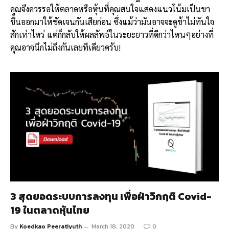
คุณจึงควรรอให้ตลาดหรือหุ้นที่คุณสนใจแสดงแนวโน้มเป็นขา
ขึ้นออกมาให้ชัดเจนกันเสียก่อน ซึ่งแม้ว่ามันอาจจะดูช้าไม่ทันใจ
สักเท่าไหร่ แต่ก็กลับให้ผลลัพธ์ในระยะยาวที่ดีกว่าไหนๆอย่างที่
คุณอาจนึกไม่ถึงกันเลยทีเดียวครับ!
3 สุดยอดระบบการลงทุน เพื่อฝ่าวิกฤติ Covid-
19 ในตลาดหุ้นไทย
By
Koedkao Peeratiyuth
March 18, 2020
0