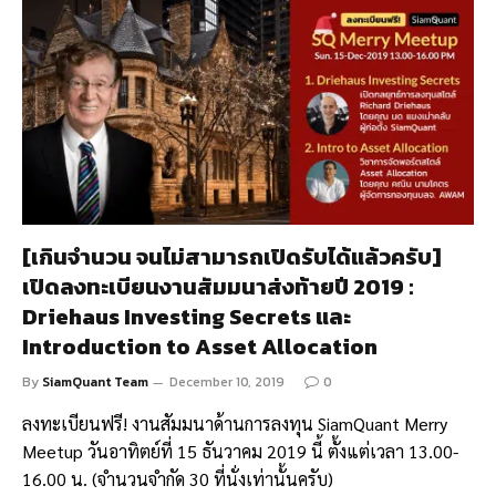
[เกินจำนวน จนไม่สามารถเปิดรับได้แล้วครับ]
เปิดลงทะเบียนงานสัมมนาส่งท้ายปี 2019 :
Driehaus Investing Secrets และ
Introduction to Asset Allocation
By
SiamQuant Team
December 10, 2019
0
ลงทะเบียนฟรี! งานสัมมนาด้านการลงทุน SiamQuant Merry
Meetup วันอาทิตย์ที่ 15 ธันวาคม 2019 นี้ ตั้งแต่เวลา 13.00-
16.00 น. (จำนวนจำกัด 30 ที่นั่งเท่านั้นครับ)