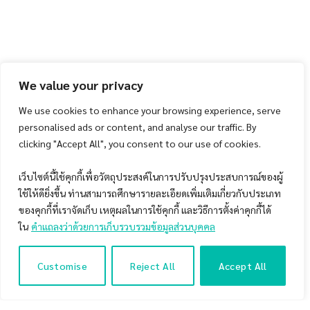
We value your privacy
We use cookies to enhance your browsing experience, serve
กลยุทธ์การลงทุน ZULU Principle ของ Jim
personalised ads or content, and analyse our traffic. By
Slater
clicking "Accept All", you consent to our use of cookies.
By
Thanadon Praphutikul
April 1, 2019
1
เว็บไซต์นี้ใช้คุกกี้เพื่อวัตถุประสงค์ในการปรับปรุงประสบการณ์ของผู้
ใช้ให้ดียิ่งขึ้น ท่านสามารถศึกษารายละเอียดเพิ่มเติมเกี่ยวกับประเภท
หลักการลงทุน ZULU Principle ของ Jim Slater ซึ่งสร้างขึ้นมา
ของคุกกี้ที่เราจัดเก็บ เหตุผลในการใช้คุกกี้ และวิธีการตั้งค่าคุกกี้ได้
จากแนวคิดการลงทุนในหุ้นเติบโต โดยถูกกล่าวขานว่าสามารถ
ใน
คำแถลงว่าด้วยการเก็บรวบรวมข้อมูลส่วนบุคคล
สร้างผลกำไรจากตลาดหุ้นได้อย่างไม่ธรรมดา โดยในบทความชิ้น
นี้ ผมจะมาอธิบายถึงแนวคิดดังกล่าว รวมถึงทำการทดสอบ
กลยุทธ์การลงทุน ZULU กับตลาดหุ้นไทยเพื่อให้เพื่อนๆพี่ๆได้
Customise
Reject All
Accept All
เห็นถึงประสิทธิภาพของกลยุทธ์นี้กันครับ James Derrick Slater
ผู้คิดค้นหลักการ ZULU Principle James…