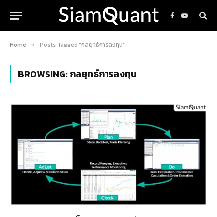
Facebook
YouTube
Home
Posts Tagged "กลยุทธ์การลงทุน"
»
BROWSING:
กลยุทธ์การลงทุน