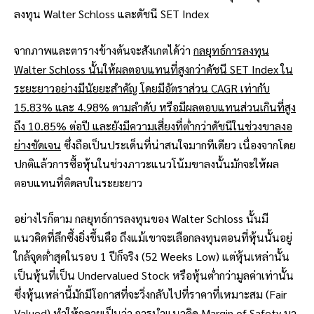
ลงทุน
Walter Schloss
และดัชนี SET Index
จากภาพและตารางข้างต้นจะสังเกตได้ว่า
กลยุทธ์การลงทุน
Walter Schloss นั้นให้ผลตอบแทนที่สูงกว่าดัชนี SET Index ใน
ระยะยาวอย่างมีนัยยะสำคัญ โดยมีอัตราส่วน CAGR เท่ากับ
15.83% และ 4.98% ตามลำดับ หรือมีผลตอบแทนส่วนเกินที่สูง
ถึง 10.85% ต่อปี และยังมีความเสี่ยงที่ต่ำกว่าดัชนีในช่วงขาลงอ
ย่างชัดเจน
ซึ่งถือเป็นประเด็นที่น่าสนใจมากทีเดียว เนื่องจากโดย
ปกติแล้วการซื้อหุ้นในช่วงภาวะแนวโน้มขาลงนั้นมักจะให้ผล
ตอบแทนที่ติดลบในระยะยาว
อย่างไรก็ตาม กลยุทธ์การลงทุนของ Walter Schloss นั้นมี
แนวคิดที่ลึกซึ้งยิ่งขึ้นคือ ถึงแม้เขาจะเลือกลงทุนตอนที่หุ้นนั้นอยู่
ใกล้จุดต่ำสุดในรอบ 1 ปีก็จริง (52 Weeks Low) แต่หุ้นเหล่านั้น
เป็นหุ้นที่เป็น Undervalued Stock หรือหุ้นต่ำกว่ามูลค่าเท่านั้น
ซึ่งหุ้นเหล่านี้มักมีโอกาสที่จะวิ่งกลับไปที่ราคาที่เหมาะสม (Fair
Valued) ทำให้กลายเป็นว่า การนำแนวคิด Margin of Safety มา