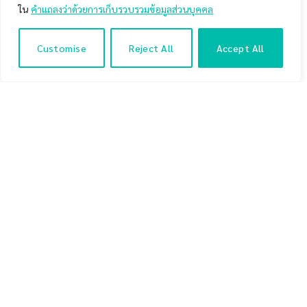
ใน
คำแถลงว่าด้วยการเก็บรวบรวมข้อมูลส่วนบุคคล
Customise
Reject All
Accept All
ภาพที่ 1 :
ภาพหนังสือกลยุทธ์หุ้นห่านทองคำของอาจารย์เทพ
รุ่งธนาภิรมย์
Table of Contents
ข้อดีของการลงทุนในหุ้นห่านทองคำ
ลักษณะของหุ้นห่านทองคำ
รายละเอียดการทดสอบกลยุทธ์หุ้นห่านทองคำ
ผลการทดสอบกลยุทธ์หุ้นห่านทองคำ
บทสรุปของกลยุทธ์หุ้นห่านทองคำ
อ้างอิง :
ข้อดีของการลงทุนในหุ้นห่านทองคำ