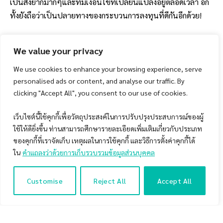
เป็นสิ่งยากมากๆและที่มีเงื่อนไขที่เปลี่ยนแปลงอยู่ตลอดเวลา อีก
ทั้งยังถือว่าเป็นปลายทางของกระบวนการลงทุนที่ดีกันอีกด้วย!
ดังนั้น ในบทความนี้ผมจึงอยากที่จะมาแบ่งปันวิธีการที่ดีกว่าใน
We value your privacy
การสร้างผลตอบแทนที่ยั่งยืนในระยะยาว อีกทั้งยังจะช่วยให้พวก
เราทุกคนสามารถลงทุนได้อย่างมีความสุขกันมากยิ่งขึ้น ซึ่งนั่นก็
We use cookies to enhance your browsing experience, serve
คือ …
personalised ads or content, and analyse our traffic. By
clicking "Accept All", you consent to our use of cookies.
Table of Contents
เว็บไซต์นี้ใช้คุกกี้เพื่อวัตถุประสงค์ในการปรับปรุงประสบการณ์ของผู้
ใช้ให้ดียิ่งขึ้น ท่านสามารถศึกษารายละเอียดเพิ่มเติมเกี่ยวกับประเภท
Focus On What Won’t Change – จงพยายามมองหาสิ่งที่น่า
จะไม่เปลี่ยนแปลงไปในตลาดหุ้นกันดีกว่าครับ!
ของคุกกี้ที่เราจัดเก็บ เหตุผลในการใช้คุกกี้ และวิธีการตั้งค่าคุกกี้ได้
แล้วอะไรคือสิ่งที่จะไม่เปลี่ยนแปลงในโลกการลงทุนกันล่ะ?
ใน
คำแถลงว่าด้วยการเก็บรวบรวมข้อมูลส่วนบุคคล
Customise
Reject All
Accept All
Focus On What Won’t Change
– จงพยายามมองหาสิ่งที่น่าจะไม่