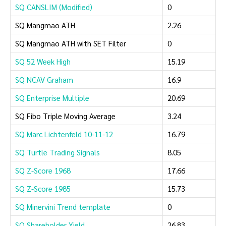
SQ CANSLIM (Modified)
0
SQ Mangmao ATH
2.26
SQ Mangmao ATH with SET Filter
0
SQ 52 Week High
15.19
SQ NCAV Graham
16.9
SQ Enterprise Multiple
20.69
SQ Fibo Triple Moving Average
3.24
SQ Marc Lichtenfeld 10-11-12
16.79
SQ Turtle Trading Signals
8.05
SQ Z-Score 1968
17.66
SQ Z-Score 1985
15.73
SQ Minervini Trend template
0
SQ Shareholder Yield
26.83