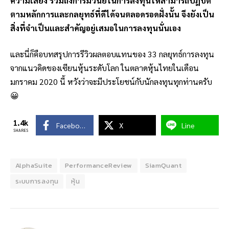
ความเสี่ยง รวมถึงการมีวินัยในการลงทุนให้สามารถปฎิบัติ
ตามหลักการและกลยุทธ์ที่ดีได้จนตลอดรอดฝั่งนั้น จึงยังเป็น
สิ่งที่จำเป็นและสำคัญอยู่เสมอในการลงทุนนั่นเอง
และนี่ก็คือบทสรุปการรีวิวผลตอบแทนของ 33 กลยุทธ์การลงทุน
จากแนวคิดของเซียนหุ้นระดับโลก ในตลาดหุ้นไทยในเดือน
มกราคม 2020 นี้ หวังว่าจะมีประโยชน์กับนักลงทุนทุกท่านครับ
😀
1.4k
Facebook
X
Line
SHARES
AlphaSuite
PerformanceReview
SiamQuant
ระบบการลงทุน
หุ้น