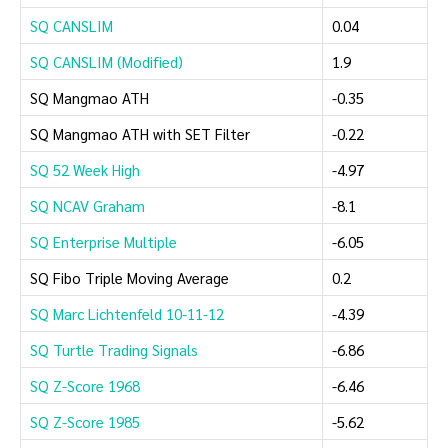
SQ CANSLIM
0.04
SQ CANSLIM (Modified)
1.9
SQ Mangmao ATH
-0.35
SQ Mangmao ATH with SET Filter
-0.22
SQ 52 Week High
-4.97
SQ NCAV Graham
-8.1
SQ Enterprise Multiple
-6.05
SQ Fibo Triple Moving Average
0.2
SQ Marc Lichtenfeld 10-11-12
-4.39
SQ Turtle Trading Signals
-6.86
SQ Z-Score 1968
-6.46
SQ Z-Score 1985
-5.62