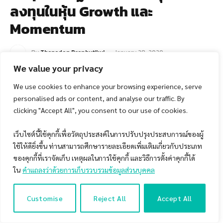
ลงทุนในหุ้น Growth และ
Momentum
By
Thanadon Praphutikul
January 28, 2020
Updated:
January 29, 2020
No Comments
2 Mins Read
We value your privacy
We use cookies to enhance your browsing experience, serve
personalised ads or content, and analyse our traffic. By
clicking "Accept All", you consent to our use of cookies.
เว็บไซต์นี้ใช้คุกกี้เพื่อวัตถุประสงค์ในการปรับปรุงประสบการณ์ของผู้
ใช้ให้ดียิ่งขึ้น ท่านสามารถศึกษารายละเอียดเพิ่มเติมเกี่ยวกับประเภท
ของคุกกี้ที่เราจัดเก็บ เหตุผลในการใช้คุกกี้ และวิธีการตั้งค่าคุกกี้ได้
ใน
คำแถลงว่าด้วยการเก็บรวบรวมข้อมูลส่วนบุคคล
Customise
Reject All
Accept All
4.5k
Facebook
X
Line