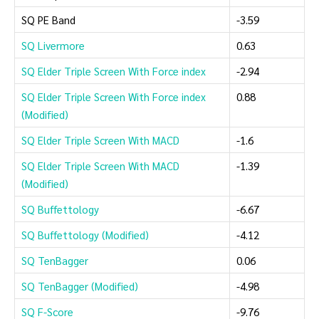
SQ PE Band
-3.59
SQ Livermore
0.63
SQ Elder Triple Screen With Force index
-2.94
SQ Elder Triple Screen With Force index
0.88
(Modified)
SQ Elder Triple Screen With MACD
-1.6
SQ Elder Triple Screen With MACD
-1.39
(Modified)
SQ Buffettology
-6.67
SQ Buffettology (Modified)
-4.12
SQ TenBagger
0.06
SQ TenBagger (Modified)
-4.98
SQ F-Score
-9.76